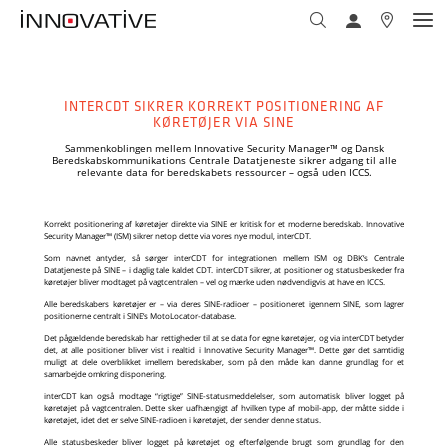
DA
DANSK
LØSNINGER
RING TIL OS PÅ 3373 4000
ENGLISH
INTERCDT SIKRER KORREKT POSITIONERING AF
KØRETØJER VIA SINE
SUPPORT
INNOVATIVE SECURITY MANAGER™
KUNDER & CASES
Sammenkoblingen mellem Innovative Security Manager™ og Dansk
Beredskabskommunikations Centrale Datatjeneste sikrer adgang til alle
FÅ EN DEMONSTRATION
relevante data for beredskabets ressourcer – også uden ICCS.
KUNDE
Klik på logoet for at logge på vores supportsystem
SERVICES
NYHEDER & BEGIVENHEDER
Korrekt positionering af køretøjer direkte via SINE er kritisk for et moderne beredskab. Innovative
INFO@INNOVATIVE.DK
Security Manager™ (ISM) sikrer netop dette via vores nye modul, interCDT.
Som navnet antyder, så sørger interCDT for integrationen mellem ISM og DBK’s Centrale
Kontakt Marketing på 3373 4000 eller
Datatjeneste på SINE – i daglig tale kaldet CDT. interCDT sikrer, at positioner og statusbeskeder fra
PARTNER
køretøjer bliver modtaget på vagtcentralen – vel og mærke uden nødvendigvis at have en ICCS.
marketing@innovative.dk
for at blive registreret.
OM INNOVATIVE
INDUSTRY SOLUTIONS
Alle beredskabers køretøjer er – via deres SINE-radioer – positioneret igennem SINE, som lagrer
FÅ VORES ADRESSE
positionerne centralt i SINE’s MotoLocator-database.
Det pågældende beredskab har rettigheder til at se data for egne køretøjer, og via interCDT betyder
Kontakt Marketing på 3373 4000 eller
T
3373 4050
det, at alle positioner bliver vist i realtid i Innovative Security Manager™. Dette gør det samtidig
marketing@innovative.dk
for at blive registreret.
VORES HISTORIE
TILMELD DIG VORES NYHEDSBREV
muligt at dele overblikket imellem beredskaber, som på den måde kan danne grundlag for et
@
support@innovative.dk
Gå til vores kontaktside
samarbejde omkring disponering.
FÅ DE VIGTIGSTE NYHEDER, CASES, TRENDS OG VIDEN OM
interCDT kan også modtage “rigtige” SINE-statusmeddelelser, som automatisk bliver logget på
SIKKERHED I DIN INDBAKKE
køretøjet på vagtcentralen. Dette sker uafhængigt af hvilken type af mobil-app, der måtte sidde i
køretøjet, idet det er selve SINE-radioen i køretøjet, der sender denne status.
DOKUMENTATION
ORGANISATION
TILMELD DIG VORES NYHEDSBREV
Alle statusbeskeder bliver logget på køretøjet og efterfølgende brugt som grundlag for den