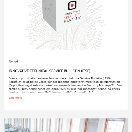
Nyhed
INNOVATIVE TECHNICAL SERVICE BULLETIN (ITSB)
Som et nyt initiativ lancerer Innovative en teknisk Service Bulletin (ITSB).
Formålet er at holde vores kunder løbende opdateret med teknisk information
(fx publicering af release notes) vedrørende Innovative Security Manager™. Den
første SB blev sendt rundt 29. april. Hvis du ikke har modtaget denne, så check
venligst din spam-mappe (fx “Uønsket mails” i Outlook). […]
Læs mere