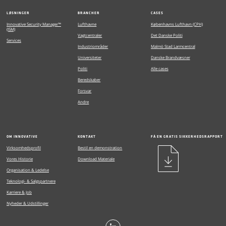
LØSNINGER
BRANCHER
CASES
Innovative Security Manager™
Lufthavne
Københavns Lufthavn (CPH)
(ISM)
Vagtcentraler
Det Danske Politi
Services
Industriområder
Malmö Stad Larmcentral
Universiteter
Danske Brandvæsner
Politi
Alle cases
Beredskaber
Forsvar
Andre
OM INNOVATIVE
KONTAKT
FÅ EN GRATIS SIKKERHEDSRAPPORT
Virksomhedsprofil
Bestil en demonstration
Vores Historie
Download Materiale
Organisation & Ledelse
Teknologi- & Salgspartnere
Karriere & Job
Nyheder & Udstillinger