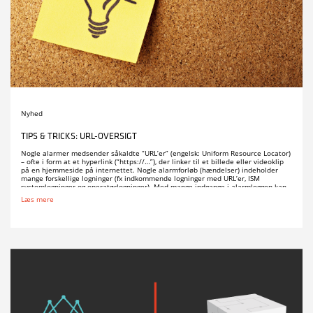
Nyhed
TIPS & TRICKS: URL-OVERSIGT
Nogle alarmer medsender såkaldte “URL’er” (engelsk: Uniform Resource Locator)
– ofte i form at et hyperlink (“https://…”), der linker til et billede eller videoklip
på en hjemmeside på internettet. Nogle alarmforløb (hændelser) indeholder
mange forskellige logninger (fx indkommende logninger med URL’er, ISM
systemlogninger og operatørlogninger). Med mange indgange i alarmloggen kan
det derfor være tidskrævende […]
Læs mere