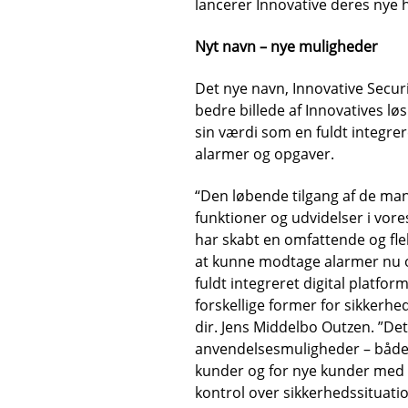
TILMELD DIG VORES NYHEDSBREV
lancerer Innovative deres nye
FÅ DE VIGTIGSTE NYHEDER, CASES, TRENDS OG
Klik her for at
KUNDER & CASES
Nyt navn – nye muligheder
downloade manualer
Det nye navn, Innovative Secur
.
bedre billede af Innovatives løs
NYHEDER &
sin værdi som en fuldt integre
BEGIVENHEDER
alarmer og opgaver.
“Den løbende tilgang af de ma
KUNDE
OM INNOVATIVE
funktioner og udvidelser i vo
Kontakt Marketing på 3373 4000
har skabt en omfattende og fle
at kunne modtage alarmer nu 
eller
marketing@innovative.dk
fuldt integreret digital platfor
for at blive registreret.
forskellige former for sikkerhed
Vores Historie
dir. Jens Middelbo Outzen. ”De
anvendelsesmuligheder – både 
kunder og for nye kunder med h
ORGANISATION
kontrol over sikkerhedssituati
Husk mig