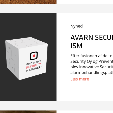
Nyhed
AVARN SECUR
ISM
Efter fusionen af de 
Security Oy og Prevent
blev Innovative Secur
alarmbehandlingsplat
Læs mere