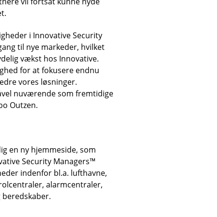
nere vil fortsat kunne nyde
t.
gheder i Innovative Security
ang til nye markeder, hvilket
tydelig vækst hos Innovative.
ghed for at fokusere endnu
edre vores løsninger.
såvel nuværende som fremtidige
lbo Outzen.
dig en ny hjemmeside, som
ovative Security Managers™
er indenfor bl.a. lufthavne,
rolcentraler, alarmcentraler,
g beredskaber.