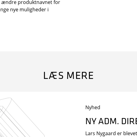
at ændre produktnavnet for
nge nye muligheder i
LÆS MERE
Nyhed
 VIDEN OM SIKKERHED I DIN INDBAKKE
NY ADM. DIR
Lars Nygaard er blevet