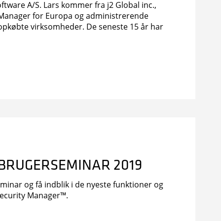
ftware A/S. Lars kommer fra j2 Global inc.,
 Manager for Europa og administrerende
 opkøbte virksomheder. De seneste 15 år har
derstillinger bl.a. hos Microsoft.
 BRUGERSEMINAR 2019
nar og få indblik i de nyeste funktioner og
Security Manager™.