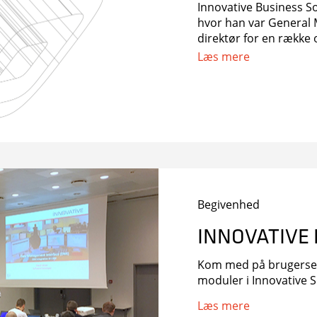
Innovative Business So
hvor han var General
direktør for en række
Lars haft forskellige le
Læs mere
Begivenhed
INNOVATIVE
Kom med på brugersemi
moduler i Innovative 
Læs mere