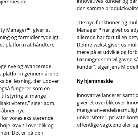
Innovatives kunder og part
 hjemmeside.
 VIDEN OM SIKKERHED I DIN INDBAKKE
den samme produktkvalite
“De nye funktioner og muli
ity Manager™, giver et
Manager™ har givet os adg
ning og formidler tydeligt
allerede har ført til en be
ret platform at håndtere
Denne vækst giver os muli
mere på at udvikle og forb
Løsninger som vil gavne 
nge nye og avancerede
kunder”, siger Jens Midde
res platform gennem årene
ksibel løsning, der udover
Ny hjemmeside
også fungerer som en
Innovative lancerer samti
m til styring af mange
giver et overblik over Inn
saktiviteter,” siger adm.
mange anvendelsesmulighed
t åbner nye
universiteter, private kont
for vores eksisterende
offentlige vagtcentraler o
øje krav til overblik og
onen. Det er på den