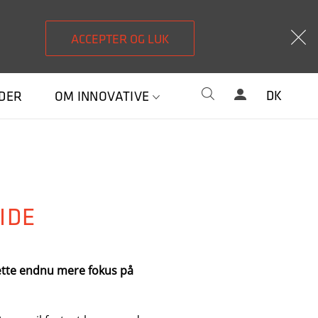
ACCEPTER OG LUK
DK
EDER
OM INNOVATIVE
IDE
ætte endnu mere fokus på