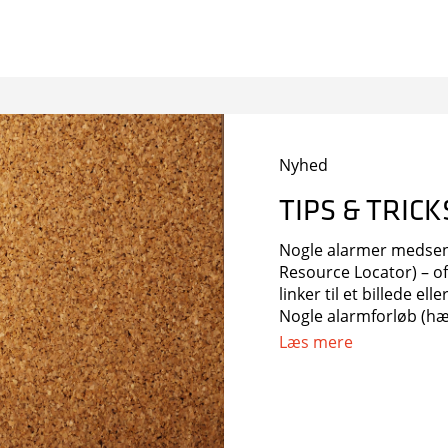
Nyhed
TIPS & TRIC
Nogle alarmer medsend
Resource Locator) – oft
linker til et billede e
Nogle alarmforløb (hæ
logninger (fx indkomm
Læs mere
systemlogninger og o
alarmloggen kan det d