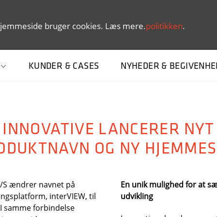
jemmeside bruger cookies. Læs mere.
politikken
.
KUNDER & CASES
NYHEDER & BEGIVENH
INNOVATIVE LANCERER NYT
ODUKTNAVN OG NY HJEMMES
A/S ændrer navnet på
En unik mulighed for at s
gsplatform, interVIEW, til
udvikling
 I samme forbindelse