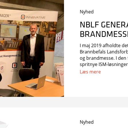
Nyhed
NBLF GENER
BRANDMESSE
I maj 2019 afholdte d
Brannbefals Landsforb
og brandmesse. I den 
spritnye ISM-løsning
Finnmark
Læs mere
Nyhed